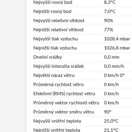
Nejvyšší rosný bod
8,3°C
Nejnižší rosný bod
7,0°C
Nejvyšší relativní vlhkost
90%
Nejnižší relativní vlhkost
77%
Nejvyšší tlak vzduchu
1028,4 mbar
Nejnižší tlak vzduchu
1026,8 mbar
Dnešní srážky
0,0 mm
Nejvyšší intenzita srážek
0,0 mm/h
Největší náraz větru
0 km/h 0°
Průměrná rychlost větru
0 km/h
Efektivní (RMS) rychlost větru
0 km/h
Průměrný vektor rychlosti větru
0 km/h
Průměrný vektor směru větru
90°
Nejvyšší vnitřní teplota
25,0°C
Nejnižší vnitřní teplota
21,1°C