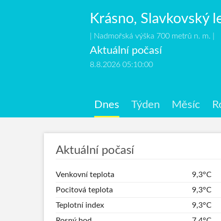
Krásno, Slavkovský l
| Nadmořská výška 700 metrů n. m. |
Aktuální počasí
8.8.2026 05:10:00
Dnes
Týden
Měsíc
R
Aktuální počasí
Venkovní teplota
9,3°C
Pocitová teplota
9,3°C
Teplotní index
9,3°C
Rosný bod
7,4°C