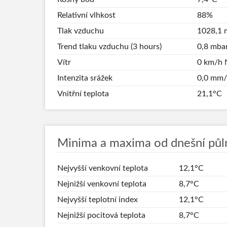
Relativní vlhkost
88%
Tlak vzduchu
1028,1 
Trend tlaku vzduchu (3 hours)
0,8 mba
Vítr
0 km/h N
Intenzita srážek
0,0 mm
Vnitřní teplota
21,1°C
Minima a maxima od dnešní půl
Nejvyšší venkovní teplota
12,1°C
Nejnižší venkovní teplota
8,7°C
Nejvyšší teplotní index
12,1°C
Nejnižší pocitová teplota
8,7°C