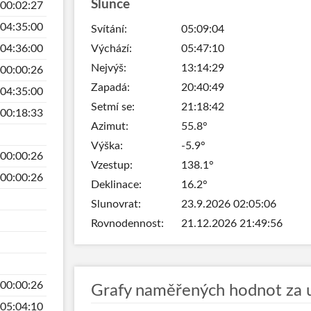
Slunce
00:02:27
04:35:00
Svítání:
05:09:04
Výchází:
05:47:10
04:36:00
Nejvýš:
13:14:29
00:00:26
Zapadá:
20:40:49
04:35:00
Setmí se:
21:18:42
00:18:33
Azimut:
55.8°
Výška:
-5.9°
00:00:26
Vzestup:
138.1°
00:00:26
Deklinace:
16.2°
Slunovrat:
23.9.2026 02:05:06
Rovnodennost:
21.12.2026 21:49:56
00:00:26
Grafy naměřených hodnot za 
05:04:10