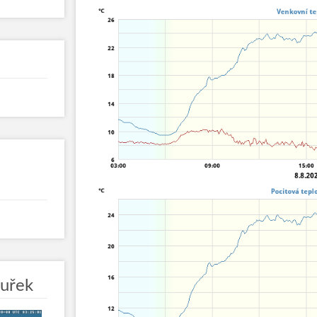
ouřek