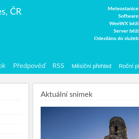
Meteostanice
es, ČR
Software
WeeWX běží
Server běží
Odesíláno do služeb
ok
Předpověď
RSS
Aktuální snímek