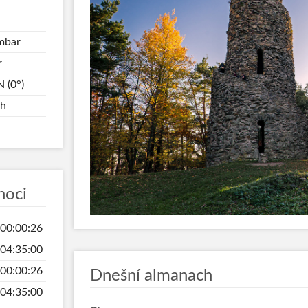
mbar
r
 (0°)
/h
noci
00:00:26
04:35:00
00:00:26
Dnešní almanach
04:35:00