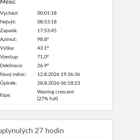
Měsíc
Vychází:
00:01:18
Nejvýš:
08:53:18
Zapadá:
17:53:45
Azimut:
98.8°
Výška:
43.1°
Vzestup:
71.0°
Deklinace:
26.9°
Nový měsíc:
12.8.2026 19:36:36
Úplněk:
28.8.2026 06:18:23
Waning crescent
Fáze:
(27% full)
uplynulých 27 hodin